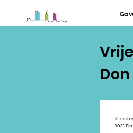
Ga vo
Vrij
Don
Klooster
9031 Dr