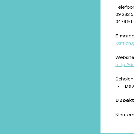
Telefoo
09 282 5
0479 91 
E-mailad
katrien
Website
http://
Schole
De 
U Zoekt
Kleutero