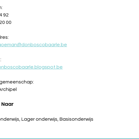
n:
4 92
20 00
res:
.goeman@donboscobaarle.be
:
donboscobaarle.blogspot.be
ngemeenschap:
Archipel
 Naar
nderwijs, Lager onderwijs, Basisonderwijs