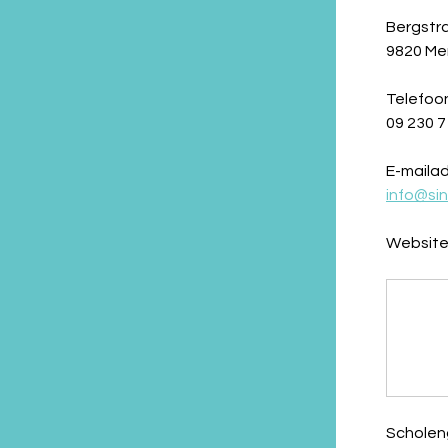
Bergstr
9820 Me
Telefoo
09 230 7
E-mailad
info@sin
Website
Schole