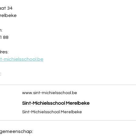
aat 34
relbeke
n:
1 88
res:
t-michielsschool.be
:
www.sint-michielsschool.be
Sint-Michielsschool Merelbeke
Sint-Michielsschool Merelbeke
ngemeenschap: