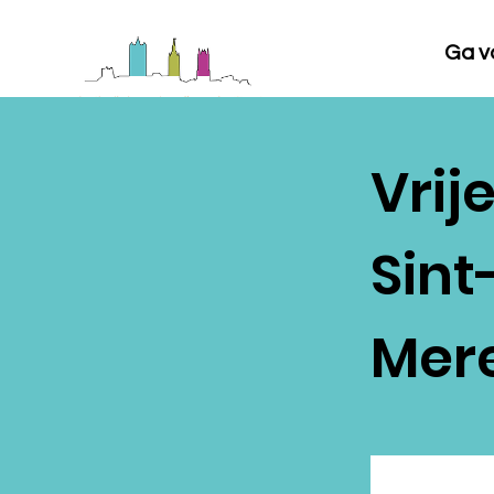
Ga vo
Vrij
Sint
Mer