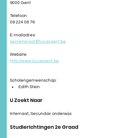
9000 Gent
Telefoon:
09 224 08 76
E-mailadres:
secretariaat@lucasgent.be
Website:
http://www.lucasgent.be
Scholengemeenschap:
Edith Stein
U Zoekt Naar
Internaat, Secundair onderwijs
Studierichtingen 2e Graad