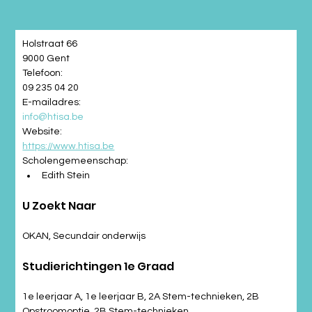
Holstraat 66
9000 Gent
Telefoon:
09 235 04 20
E-mailadres:
info@htisa.be
Website:
https://www.htisa.be
Scholengemeenschap:
Edith Stein
U Zoekt Naar
OKAN, Secundair onderwijs
Studierichtingen 1e Graad
1e leerjaar A, 1e leerjaar B, 2A Stem-technieken, 2B 
Opstroomoptie, 2B Stem-technieken