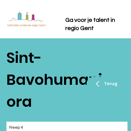
Ga voor je talent in
regio Gent
Sint-
Bavohumani
Terug
ora
Reep 4