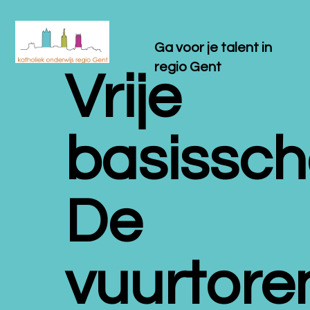
Ga voor je talent in
regio Gent
Vrije
basissch
De
vuurtore