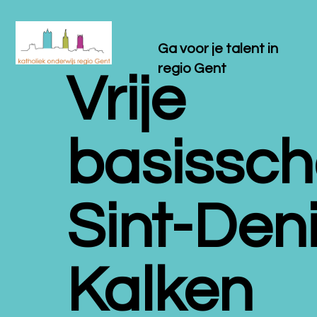
Ga voor je talent in
regio Gent
Vrije
basissch
Sint-Deni
Kalken